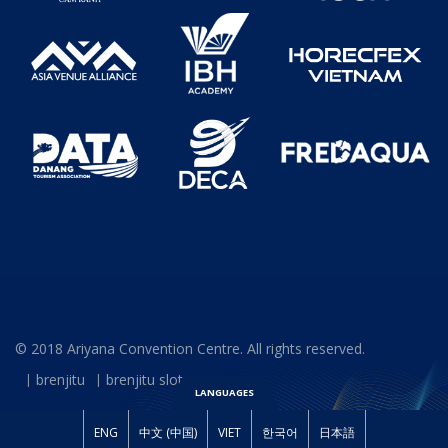
© 2018 Ariyana Convention Centre. All rights reserved.
brenjitu
brenjitu slot
LANGUAGES
ENG
中文 (中国)
VIET
한국어
日本語