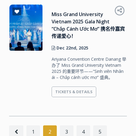
Miss Grand University
Vietnam 2025 Gala Night
“Chắp Cánh Ước Mơ” 携名伶嘉宾
传递爱心！
Dec 22nd, 2025
Ariyana Convention Centre Danang 举
办了 Miss Grand University Vietnam
2025 的重要环节——“Sinh viên Nhân
ái – Chắp cánh ước mơ” 盛典。
TICKETS & DETAILS
1
2
3
4
5