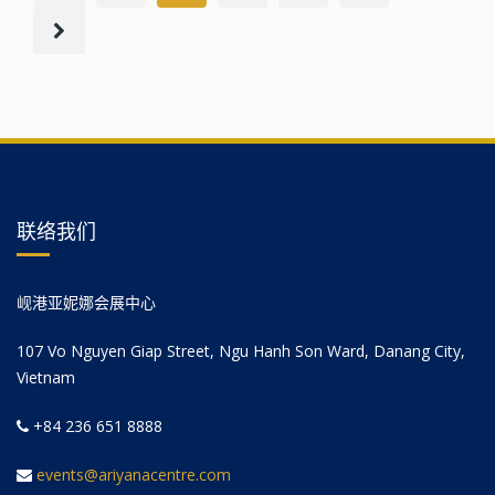
联络我们
岘港亚妮娜会展中心
107 Vo Nguyen Giap Street, Ngu Hanh Son Ward, Danang City,
Vietnam
+84 236 651 8888
events@ariyanacentre.com