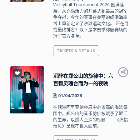
Volleyball Tournament 2026 圆满落
幕。从充满活力的开幕式到最后的冠军
争夺战，今年的赛事在美丽的岘港海岸
线上重新定义了沙滩运动文化。 正在寻
找最终排名？以下是本赛季称霸赛场的
冠军官方名单。
TICKETS & DETAILS
沉醉在郑公山的旋律中：六
百颗灵魂合而为一的夜晚
01/04/2026
在岘港阿里亚纳会展中心崇高的海滨氛
围中，郑公山的音乐仿佛被赋予了鲜活
的生命，以感人至深的标题——《肩挑
清风》呈现在世人面前。