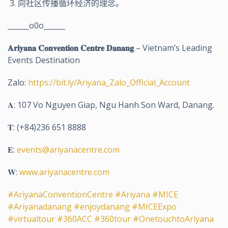
向社区传播循环经济的理念。
______o0o______
𝐀𝐫𝐢𝐲𝐚𝐧𝐚 𝐂𝐨𝐧𝐯𝐞𝐧𝐭𝐢𝐨𝐧 𝐂𝐞𝐧𝐭𝐫𝐞 𝐃𝐚𝐧𝐚𝐧𝐠
– Vietnam’s Leading
Events Destination
Zalo:
https://bit.ly/Ariyana_Zalo_Official_Account
𝐀: 107 Vo Nguyen Giap, Ngu Hanh Son Ward, Danang.
𝐓: (+84)236 651 8888
𝐄:
events@ariyanacentre.com
𝐖:
www.ariyanacentre.com
#AriyanaConventionCentre
#Ariyana
#MICE
#Ariyanadanang
#enjoydanang
#MICEExpo
#virtualtour
#360ACC
#360tour
#OnetouchtoAriyana