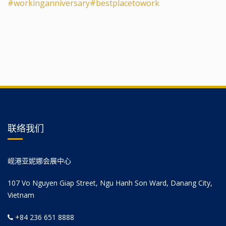
#workinganniversary
#bestplacetowork
联络我们
岘港亚妮娜会展中心
107 Vo Nguyen Giap Street, Ngu Hanh Son Ward, Danang City,
Vietnam
+84 236 651 8888