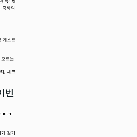
 뷰” 체
는 축하의
든 게스트
 오르는
켜, 체크
 이벤
urism
터가 갖기