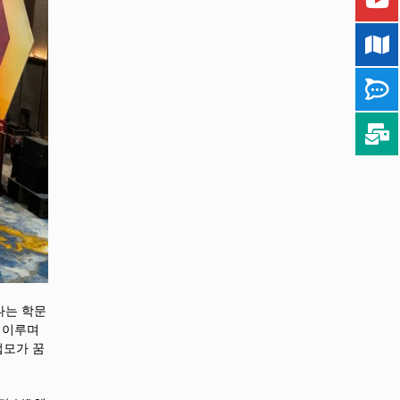
나는 학문
를 이루며
업모가 꿈