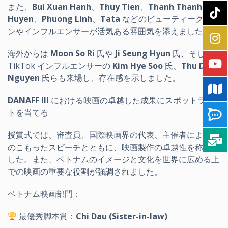
また、
Bui Xuan Hanh
、
Thuy Tien
、
Thanh Thanh
Huyen
、
Phuong Linh
、
Tata
などのビューティークイー
ンやインフルエンサーが活気ある雰囲気を添えました。
海外からは
Moon So Ri
氏や
Ji Seung Hyun
氏、そして
TikTok インフルエンサーの
Kim Hye Soo
氏、
Thu Dan
Nguyen
氏らも来場し、存在感を示しました。
DANAFF III
における映画の卓越した成果にスポットライ
トを当てる
授賞式では、審査員、国際映画界の代表、主催者による心
のこもったスピーチとともに、映画製作の卓越性を称えま
した。また、ベトナムのイメージと文化を世界に広める上
での映画の重要な役割が強調されました。
ベトナム映画部門：
最優秀脚本賞：
Chi Dau (Sister-in-law)