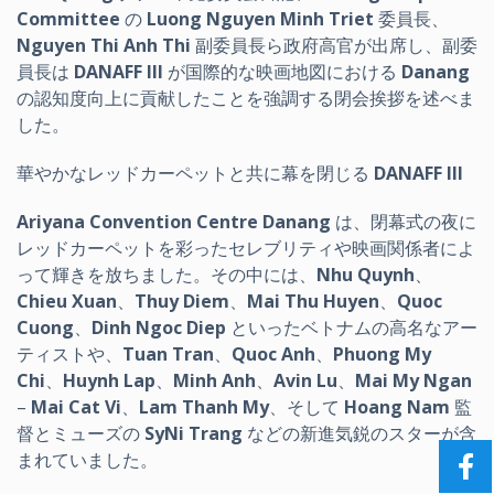
Committee
の
Luong Nguyen Minh Triet
委員長、
Nguyen Thi Anh Thi
副委員長ら政府高官が出席し、副委
員長は
DANAFF III
が国際的な映画地図における
Danang
の認知度向上に貢献したことを強調する閉会挨拶を述べま
した。
華やかなレッドカーペットと共に幕を閉じる
DANAFF III
Ariyana Convention Centre Danang
は、閉幕式の夜に
レッドカーペットを彩ったセレブリティや映画関係者によ
って輝きを放ちました。その中には、
Nhu Quynh
、
Chieu Xuan
、
Thuy Diem
、
Mai Thu Huyen
、
Quoc
Cuong
、
Dinh Ngoc Diep
といったベトナムの高名なアー
ティストや、
Tuan Tran
、
Quoc Anh
、
Phuong My
Chi
、
Huynh Lap
、
Minh Anh
、
Avin Lu
、
Mai My Ngan
–
Mai Cat Vi
、
Lam Thanh My
、そして
Hoang Nam
監
督とミューズの
SyNi Trang
などの新進気鋭のスターが含
まれていました。