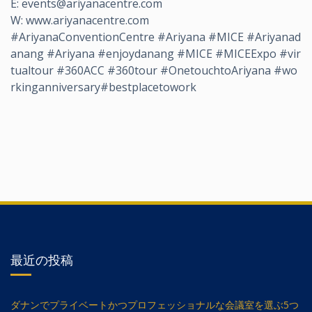
E: events@ariyanacentre.com
W: www.ariyanacentre.com
#AriyanaConventionCentre #Ariyana #MICE #Ariyanad
anang #Ariyana #enjoydanang #MICE #MICEExpo #vir
tualtour #360ACC #360tour #OnetouchtoAriyana #wo
rkinganniversary#bestplacetowork
最近の投稿
ダナンでプライベートかつプロフェッショナルな会議室を選ぶ5つ