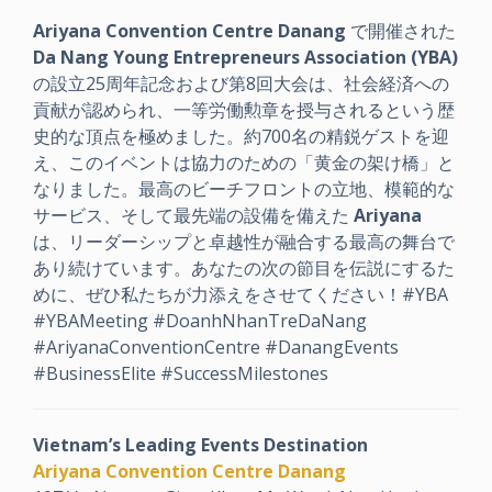
Ariyana Convention Centre Danang
で開催された
Da Nang Young Entrepreneurs Association (YBA)
の設立25周年記念および第8回大会は、社会経済への
貢献が認められ、一等労働勲章を授与されるという歴
史的な頂点を極めました。約700名の精鋭ゲストを迎
え、このイベントは協力のための「黄金の架け橋」と
なりました。最高のビーチフロントの立地、模範的な
サービス、そして最先端の設備を備えた
Ariyana
は、リーダーシップと卓越性が融合する最高の舞台で
あり続けています。あなたの次の節目を伝説にするた
めに、ぜひ私たちが力添えをさせてください！#YBA
#YBAMeeting #DoanhNhanTreDaNang
#AriyanaConventionCentre #DanangEvents
#BusinessElite #SuccessMilestones
Vietnam’s Leading Events Destination
Ariyana Convention Centre Danang