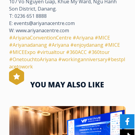
107 Vo Nguyen Giap, Khue My Ward, Ngu Hanh
Son District, Danang.
T: 0236 651 8888
E: events@ariyanacentre.com
W: www.ariyanacentre.com
#AriyanaConventionCentre
#Ariyana
#MICE
#Ariyanadanang
#Ariyana
#enjoydanang
#MICE
#MICEExpo
#virtualtour
#360ACC
#360tour
#OnetouchtoAriyana
#workinganniversary
#bestpl
acetowork
YOU MAY ALSO LIKE