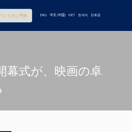
ベントのご予約
ENG
中文 (中国)
VIET
한국어
日本語
) の開幕式が、映画の卓
る