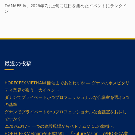
DANAFF IV、2026年7月上旬に注目を集めたイベントにランクイ
ン
最近の投稿
HORECFEX VIETNAM 開催まであとわずか ― ダナンのホスピタリ
ティ業界が集う一大イベント
ダナンでプライベートかつプロフェッショナルな会議室を選ぶ5つ
の基準
ダナンでプライベートかつプロフェッショナルな会議室をお探し
ですか？
25/07/2017 – 一つの建設現場からベトナムMICEの象徴へ
HORECFEX Vietnamが正式始動 – 「Future Vision」がHORECA業