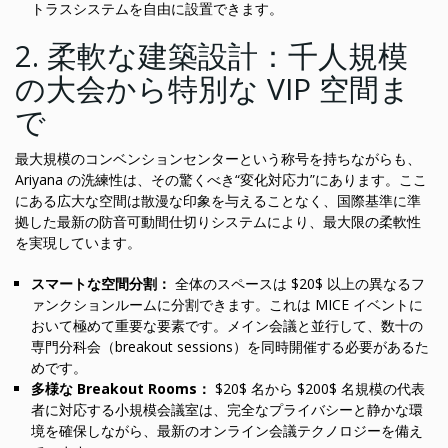
トラスシステムを自由に設置できます。
2. 柔軟な建築設計：千人規模
の大会から特別な VIP 空間ま
で
最大規模のコンベンションセンターという称号を持ちながらも、
Ariyana の洗練性は、その驚くべき“変化対応力”にあります。ここ
にある広大な空間は散漫な印象を与えることなく、国際基準に準
拠した最新の防音可動間仕切りシステムにより、最大限の柔軟性
を実現しています。
スマートな空間分割：
全体のスペースは $20$ 以上の異なるフ
ァンクションルームに分割できます。これは MICE イベントに
おいて極めて重要な要素です。メイン会議と並行して、数十の
専門分科会（breakout sessions）を同時開催する必要があるた
めです。
多様な Breakout Rooms：
$20$ 名から $200$ 名規模の代表
者に対応する小規模会議室は、完全なプライバシーと静かな環
境を確保しながら、最新のオンライン会議テクノロジーを備え