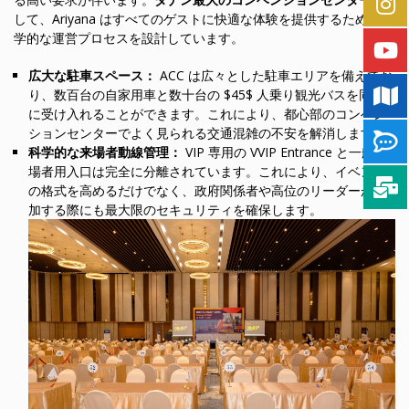
して、Ariyana はすべてのゲストに快適な体験を提供するため、科
学的な運営プロセスを設計しています。
広大な駐車スペース：
ACC は広々とした駐車エリアを備えてお
り、数百台の自家用車と数十台の $45$ 人乗り観光バスを同時
に受け入れることができます。これにより、都心部のコンベン
ションセンターでよく見られる交通混雑の不安を解消します。
科学的な来場者動線管理：
VIP 専用の VVIP Entrance と一般来
場者用入口は完全に分離されています。これにより、イベント
の格式を高めるだけでなく、政府関係者や高位のリーダーが参
加する際にも最大限のセキュリティを確保します。