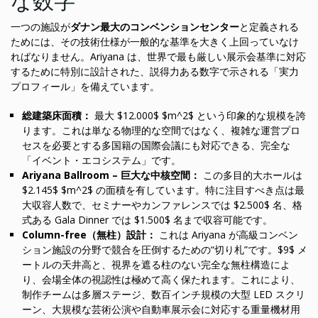
な数字
一つの施設が
ダナン最大のコンベンションセンター
と定義される
ためには、その技術仕様が一般的な基準を大きく上回っていなけ
ればなりません。Ariyana は、世界で最も厳しい展示会基準に対応
するために特別に設計された、説得力ある数字で示される「実力
プロフィール」を備えています。
総建築床面積：
最大 $12.000$ $m^2$ という印象的な規模を誇
ります。これは単なる物理的な空間ではなく、複雑な運営プロ
セスを必要とする多国籍の国際会議にも対応できる、完全な
「イベント・エコシステム」です。
Ariyana Ballroom – 巨大な中核空間：
この多目的大ホールは
$2.145$ $m^2$ の面積を有しています。特に注目すべき点は最
大収容人数で、セミナーやカンファレンスでは $2.500$ 名、格
式ある Gala Dinner では $1.500$ 名まで収容可能です。
Column-free（無柱）設計：
これは Ariyana が高級コンベン
ション施設の分野で競合を圧倒するための“切り札”です。$9$ メ
ートルの天井高と、視界を遮る柱のない完全な無柱構造によ
り、会場全体の視認性は極めて高く保たれます。これにより、
制作チームは多層ステージ、数百インチ規模の大型 LED スクリ
ーン、大規模な芸術公演や自動車展示会に対応する重量機材用