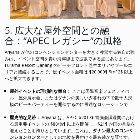
5. 広大な屋外空間との融
合：“APEC レガシー”の風格
Ariyana が他のコンベンションセンターを大きく凌駕する独自の強
みは、イベント空間を青い海岸線まで拡張できる点にあります。
Furama Resort Danang のビーチフロント芝生エリアやプールエ
リアと接続することで、総イベント面積は $20.000$ $m^2$ 以上
へと拡大できます。
屋外イベントの理想的な舞台：
ここは国際音楽フェスティバ
ル、屋外展示会、またはダナンの美しい夕暮れの下で数千人規
模のビーチパーティーを開催するのに最適なロケーションで
す。
歴史的な足跡：
Ariyana は、APEC $2017$ 首脳会議週間におけ
る最重要イベントの $80\%$ 以上を開催し、$21$ か国の首脳を
迎えたことを誇りとしています。これは、
ダナン最大のコンベ
ンションセンター
としての地位を裏付ける最も確かな証です。