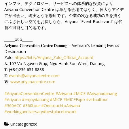
インフラ、テクノロジー、サービスへの体系的な投資により、
Ariyana Convention Centre は単なる会場ではなく、偉大なアイデ
アが出会い、現実となる場所です。企業の次なる成功の章を描く
にふさわしい空間をお探しなら、Ariyana “Event Boulevard” は代
替不可能な目的地です。
______o0o______
𝐀𝐫𝐢𝐲𝐚𝐧𝐚 𝐂𝐨𝐧𝐯𝐞𝐧𝐭𝐢𝐨𝐧 𝐂𝐞𝐧𝐭𝐫𝐞 𝐃𝐚𝐧𝐚𝐧𝐠 – Vietnam’s Leading Events
Destination
Zalo:
https://bit.ly/Ariyana_Zalo_Official_Account
𝐀: 107 Vo Nguyen Giap, Ngu Hanh Son Ward, Danang.
𝐓: (+84)236 651 8888
𝐄:
events@ariyanacentre.com
𝐖:
www.ariyanacentre.com
#AriyanaConventionCentre
#Ariyana
#MICE
#Ariyanadanang
#Ariyana
#enjoydanang
#MICE
#MICEExpo
#virtualtour
#360ACC
#360tour
#OnetouchtoAriyana
#workinganniversary
#bestplacetowork
Uncategorized