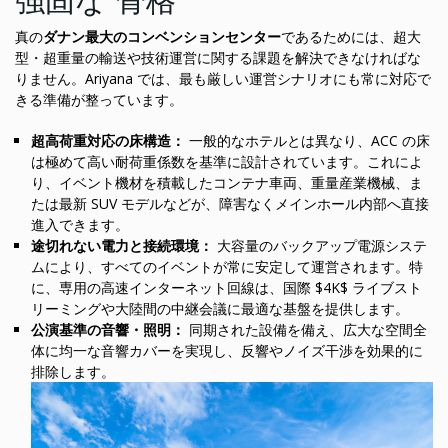
真の
ダナン最大のコンベンションセンター
であるためには、超大
型・超重量の輸送や技術運営に関する課題を解決できなければな
りません。Ariyana では、最も厳しい運営シナリオにも常に対応で
きる準備が整っています。
超高荷重対応の床構造：
一般的なホテルとは異なり、ACC の床
は極めて高い耐荷重係数を基準に設計されています。これによ
り、イベント機材を積載したコンテナ車両、重量産業機械、ま
たは最新 SUV モデルなどが、障害なくメインホール内部へ直接
進入できます。
途切れない電力と接続環境：
大容量のバックアップ電源システ
ムにより、すべてのイベントが常に安定して運営されます。特
に、専用の高速インターネット回線は、国際 $4K$ ライブスト
リーミングや大陸間の中継会議に最適な基盤を提供します。
公演基準の音響・照明：
同期された設備を備え、広大な空間全
体に均一な音響カバーを実現し、反響やノイズ干渉を効果的に
排除します。