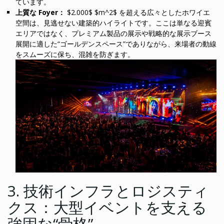
ています。
上質な Foyer：
$2.000$ $m^2$ を超える広々としたホワイエ
空間は、見逃せない建築的ハイライトです。ここは単なる迎賓
エリアではなく、プレミアム製品の展示や戦略的な展示ブース
展開に適した“ゴールデンスペース”でありながら、来場者の動線
をスムーズに保ち、混雑を防ぎます。
3. 技術インフラとロジスティ
クス：大型イベントを支える
強固な“骨格”