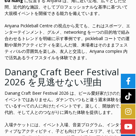
Đà Nẵng
に位置する Ariyana は、海に近い立地、広々とした空
間、近代的な施設、そしてプロフェッショナルな基準に基づいて
大規模イベントを開催できる能力を備えています。
Ariyana Pickleball Centre の視点から見ても、これはスポーツ、エ
ンターテインメント、グルメ、networking を一つの目的地で組み
合わせるトレンドを明確に示す事例です。pickleball コートでの運
動や屋外アクティビティを楽しんだ後、来場者はそのままフェス
ティバルの雰囲気を楽しみ、友人と交流し、Ariyana complex 内
で活気あるライフスタイルを体験できます。
Danang Craft Beer Festival
2026 を見逃せない理由
Danang Craft Beer Festival 2026 は、ビール愛好家だけのための
イベントではありません。ダナンでいつもと違う週末体験を探し
ているすべての人に向けたイベントです。楽しく、開放的で、現
代的、そして人とのつながりに満ちた体験を提供します。
入場チケットには、イベント入場、音楽プログラム、インタラク
ティブなアクティビティ、子ども向けプレイエリア、そして無料