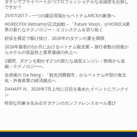
ダナンでプライベートかつプロフェッショナルな会議室をお探し
ですか？
25/07/2017 – 一つの建設現場からベトナムMICEの象徴へ
HORECFEX Vietnamが正式始動 – 「Future Vision」がHORECA業
界の新たなテクノロジー・エコシステムを切り拓く
砂浜を裸足で駆け抜け、2026年のダナンの夏を満喫
2026年最初の5か月におけるベトナム観光業 – 旅行者数の回復か
らホテルの収益性と業界価値の向上へ
2週間、ダナンを動かす2つの新たな成長エンジン：映画から金
融・テクノロジーへ
合併後の Da Nang：「観光消費都市」からベトナム中部の食文
化・外食産業の経済拠点へ
DANAFF IV、2026年7月上旬に注目を集めたイベントにランクイ
ン
特別な印象を生み出すダナンのカンファレンスホール選び