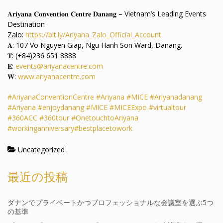
𝐀𝐫𝐢𝐲𝐚𝐧𝐚 𝐂𝐨𝐧𝐯𝐞𝐧𝐭𝐢𝐨𝐧 𝐂𝐞𝐧𝐭𝐫𝐞 𝐃𝐚𝐧𝐚𝐧𝐠 – Vietnam’s Leading Events
Destination
Zalo:
https://bit.ly/Ariyana_Zalo_Official_Account
𝐀: 107 Vo Nguyen Giap, Ngu Hanh Son Ward, Danang.
𝐓: (+84)236 651 8888
𝐄:
events@ariyanacentre.com
𝐖:
www.ariyanacentre.com
#AriyanaConventionCentre
#Ariyana
#MICE
#Ariyanadanang
#Ariyana
#enjoydanang
#MICE
#MICEExpo
#virtualtour
#360ACC
#360tour
#OnetouchtoAriyana
#workinganniversary
#bestplacetowork
Uncategorized
最近の投稿
ダナンでプライベートかつプロフェッショナルな会議室を選ぶ5つ
の基準