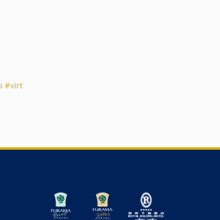
o
#virt