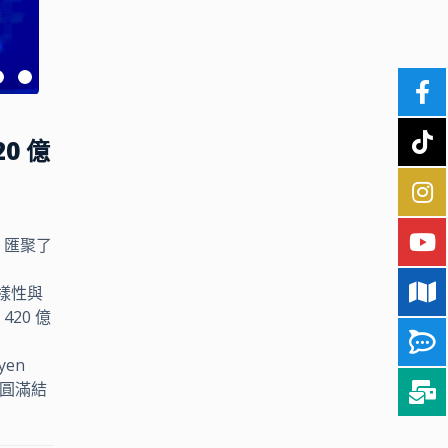
20 億
觀眾，匯聚了
，
多樣性與
420 億
yen
據圓滿結