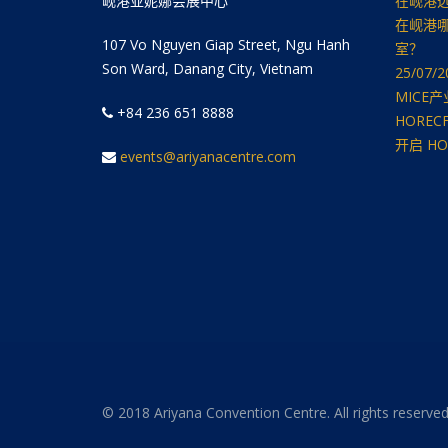
岘港亚妮娜会展中心
在岘港
在岘港
107 Vo Nguyen Giap Street, Ngu Hanh
室？
Son Ward, Danang City, Vietnam
25/07
MICE
+84 236 651 8888
HOREC
开启 H
events@ariyanacentre.com
© 2018 Ariyana Convention Centre. All rights reserved