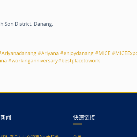
 Son District, Danang.
#Ariyanadanang
#Ariyana
#enjoydanang
#MICE
#MICEExp
ana
#workinganniversary
#bestplacetowork
的新闻
快速链接