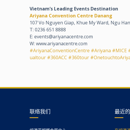
Vietnam’s Leading Events Destination
Ariyana Convention Centre Danang
107 Vo Nguyen Giap, Khue My Ward, Ngu Hanh
T: 0236 651 8888
E: events@ariyanacentre.com
W: www.ariyanacentre.com
#AriyanaConventionCentre
#Ariyana
#MICE
ualtour
#360ACC
#360tour
#OnetouchtoAriy
联络我们
最近